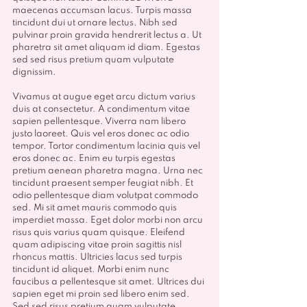
maecenas accumsan lacus. Turpis massa 
tincidunt dui ut ornare lectus. Nibh sed 
pulvinar proin gravida hendrerit lectus a. Ut 
pharetra sit amet aliquam id diam. Egestas 
sed sed risus pretium quam vulputate 
dignissim.
Vivamus at augue eget arcu dictum varius 
duis at consectetur. A condimentum vitae 
sapien pellentesque. Viverra nam libero 
justo laoreet. Quis vel eros donec ac odio 
tempor. Tortor condimentum lacinia quis vel 
eros donec ac. Enim eu turpis egestas 
pretium aenean pharetra magna. Urna nec 
tincidunt praesent semper feugiat nibh. Et 
odio pellentesque diam volutpat commodo 
sed. Mi sit amet mauris commodo quis 
imperdiet massa. Eget dolor morbi non arcu 
risus quis varius quam quisque. Eleifend 
quam adipiscing vitae proin sagittis nisl 
rhoncus mattis. Ultricies lacus sed turpis 
tincidunt id aliquet. Morbi enim nunc 
faucibus a pellentesque sit amet. Ultrices dui 
sapien eget mi proin sed libero enim sed. 
Sed sed risus pretium quam vulputate 