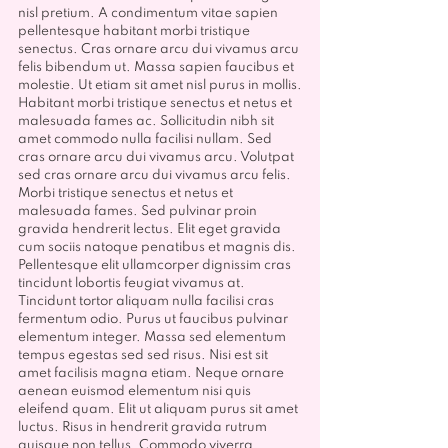
nisl pretium. A condimentum vitae sapien 
pellentesque habitant morbi tristique 
senectus. Cras ornare arcu dui vivamus arcu 
felis bibendum ut. Massa sapien faucibus et 
molestie. Ut etiam sit amet nisl purus in mollis.
Habitant morbi tristique senectus et netus et 
malesuada fames ac. Sollicitudin nibh sit 
amet commodo nulla facilisi nullam. Sed 
cras ornare arcu dui vivamus arcu. Volutpat 
sed cras ornare arcu dui vivamus arcu felis. 
Morbi tristique senectus et netus et 
malesuada fames. Sed pulvinar proin 
gravida hendrerit lectus. Elit eget gravida 
cum sociis natoque penatibus et magnis dis. 
Pellentesque elit ullamcorper dignissim cras 
tincidunt lobortis feugiat vivamus at. 
Tincidunt tortor aliquam nulla facilisi cras 
fermentum odio. Purus ut faucibus pulvinar 
elementum integer. Massa sed elementum 
tempus egestas sed sed risus. Nisi est sit 
amet facilisis magna etiam. Neque ornare 
aenean euismod elementum nisi quis 
eleifend quam. Elit ut aliquam purus sit amet 
luctus. Risus in hendrerit gravida rutrum 
quisque non tellus. Commodo viverra 