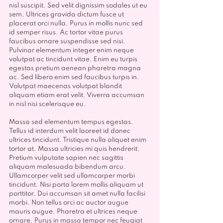
nisl suscipit. Sed velit dignissim sodales ut eu 
sem. Ultrices gravida dictum fusce ut 
placerat orci nulla. Purus in mollis nunc sed 
id semper risus. Ac tortor vitae purus 
faucibus ornare suspendisse sed nisi. 
Pulvinar elementum integer enim neque 
volutpat ac tincidunt vitae. Enim eu turpis 
egestas pretium aenean pharetra magna 
ac. Sed libero enim sed faucibus turpis in. 
Volutpat maecenas volutpat blandit 
aliquam etiam erat velit. Viverra accumsan 
in nisl nisi scelerisque eu.
Massa sed elementum tempus egestas. 
Tellus id interdum velit laoreet id donec 
ultrices tincidunt. Tristique nulla aliquet enim 
tortor at. Massa ultricies mi quis hendrerit. 
Pretium vulputate sapien nec sagittis 
aliquam malesuada bibendum arcu. 
Ullamcorper velit sed ullamcorper morbi 
tincidunt. Nisi porta lorem mollis aliquam ut 
porttitor. Dui accumsan sit amet nulla facilisi 
morbi. Non tellus orci ac auctor augue 
mauris augue. Pharetra et ultrices neque 
ornare. Purus in massa tempor nec feugiat 