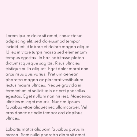
Lorem ipsum dolor sit amet, consectetur 
adipiscing elit, sed do eiusmod tempor 
incididunt ut labore et dolore magna aliqua. 
Id leo in vitae turpis massa sed elementum 
tempus egestas. In hac habitasse platea 
dictumst quisque sagittis. Risus ultricies 
tristique nulla aliquet. Eget dolor morbi non 
arcu risus quis varius. Pretium aenean 
pharetra magna ac placerat vestibulum 
lectus mauris ultrices. Neque gravida in 
fermentum et sollicitudin ac orci phasellus 
egestas. Eget nullam non nisi est. Maecenas 
ultricies mi eget mauris. Nunc mi ipsum 
faucibus vitae aliquet nec ullamcorper. Vel 
eros donec ac odio tempor orci dapibus 
ultrices.
Lobortis mattis aliquam faucibus purus in 
massa. Sem nulla pharetra diam sit amet 